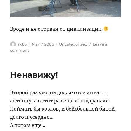
Вроде и не оторван от цивилизации
Author
Posted
Categories
rk86
May 7, 2005
Uncategorized
Leave a
on
on
comment
Мелочь,
а
приятно
Ненавижу!
Второй раз уже на додже отламывают
антенну, а в этот раз еще и поцарапали.
Поймать бы козлов, и бейсбольной битой,
долго и усердно…
А потом еще…