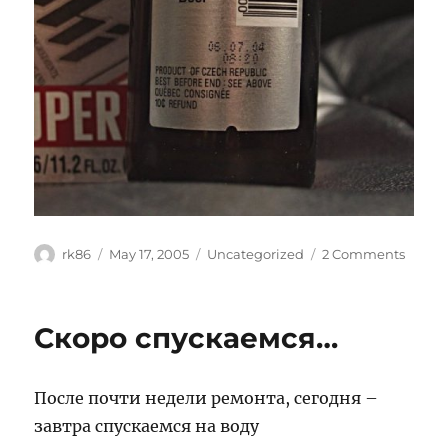
Author
Posted
Categories
on
rk86
May 17, 2005
Uncategorized
2 Comments
on
Глоба
Скоро спускаемся…
После почти недели ремонта, сегодня –
завтра спускаемся на воду