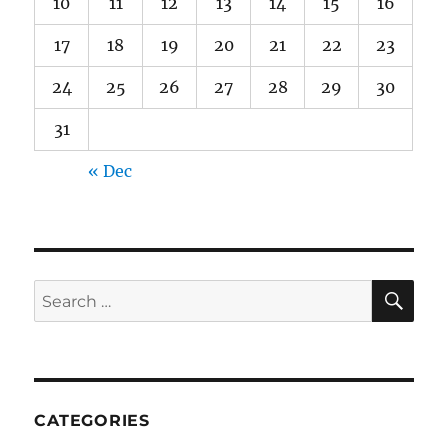
10
11
12
13
14
15
16
17
18
19
20
21
22
23
24
25
26
27
28
29
30
31
« Dec
SE
Search
for:
CATEGORIES