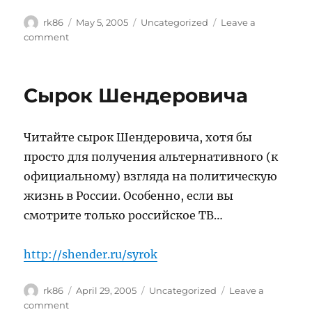
Author
Posted
Categories
rk86
May 5, 2005
Uncategorized
Leave a
on
on
comment
Ненавижу!
Сырок Шендеровича
Читайте сырок Шендеровича, хотя бы
просто для получения альтернативного (к
официальному) взгляда на политическую
жизнь в России. Особенно, если вы
смотрите только российское ТВ…
http://shender.ru/syrok
Author
Posted
Categories
rk86
April 29, 2005
Uncategorized
Leave a
on
on
comment