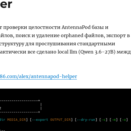
er
т проверки целостности AntennaPod базы и
лов, поиск и удаление orphaned файлов, экспорт в
 структуру для прослушивания стандартными
актически все сделано local llm (Qwen 3.6-27B) межд
rk86.com/alex/antennapod-helper