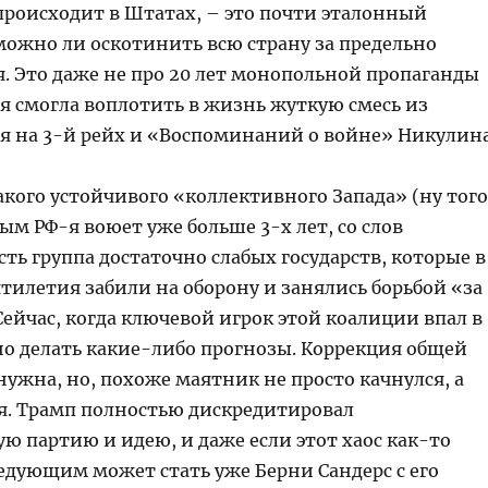
 происходит в Штатах, – это почти эталонный
можно ли оскотинить всю страну за предельно
. Это даже не про 20 лет монопольной пропаганды
я смогла воплотить в жизнь жуткую смесь из
ея на 3-й рейх и «Воспоминаний о войне» Никулина
кого устойчивого «коллективного Запада» (ну того
рым РФ-я воюет уже больше 3-х лет, со слов
сть группа достаточно слабых государств, которые в
тилетия забили на оборону и занялись борьбой «за
Сейчас, когда ключевой игрок этой коалиции впал в
но делать какие-либо прогнозы. Коррекция общей
ужна, но, похоже маятник не просто качнулся, а
ся. Трамп полностью дискредитировал
ю партию и идею, и даже если этот хаос как-то
ледующим может стать уже Берни Сандерс с его