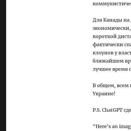
коммунистиче
Для Канады на
экономически,
короткой дист
фактически сп
клоунов у влас
ближайшем врем
лучшее время 
В общем, всем 
Украине!
P.S. ChatGPT с
“Here’s an image