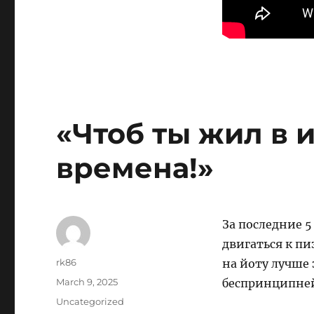
«Чтоб ты жил в 
времена!»
За последние 
двигаться к пи
Author
rk86
на йоту лучше 
Posted
March 9, 2025
беспринципне
on
Categories
Uncategorized