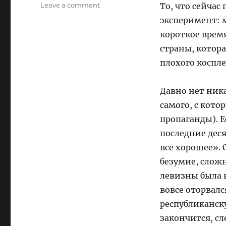
on
Leave a comment
То, что сейчас
«Чтоб
эксперимент: 
ты
короткое время
жил
в
страны, котора
интересные
плохого коспл
времена!»
Давно нет ника
самого, с кото
пропаганды). Е
последние деся
все хорошее». 
безумие, слож
левизны была н
вовсе оторвал
республиканску
закончится, с