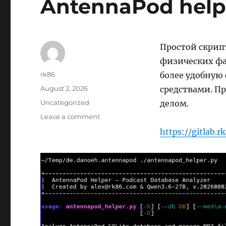
AntennaPod help
Простой скрип
физических фай
Author
rk86
более удобную
Posted
August 2, 2026
средствами. Пр
on
Categories
Uncategorized
делом.
on
Leave a comment
AntennaPod
https://gitlab.
helper