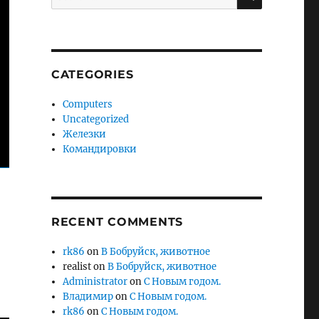
for:
CATEGORIES
Computers
Uncategorized
Железки
Командировки
RECENT COMMENTS
rk86
on
В Бобруйск, животное
realist
on
В Бобруйск, животное
Administrator
on
С Новым годом.
Владимир
on
С Новым годом.
rk86
on
С Новым годом.