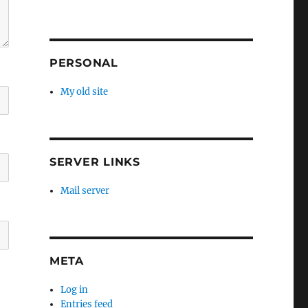
PERSONAL
My old site
SERVER LINKS
Mail server
META
Log in
Entries feed