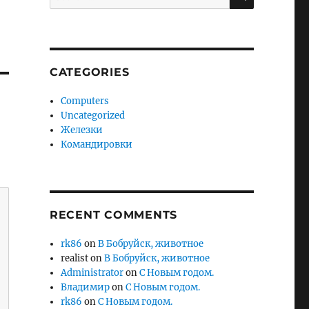
for:
CATEGORIES
Computers
Uncategorized
Железки
Командировки
RECENT COMMENTS
rk86
on
В Бобруйск, животное
realist
on
В Бобруйск, животное
Administrator
on
С Новым годом.
Владимир
on
С Новым годом.
rk86
on
С Новым годом.