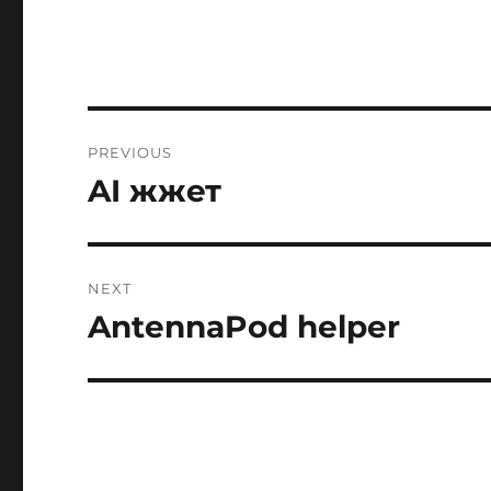
Post
PREVIOUS
navigation
AI жжет
Previous
post:
NEXT
AntennaPod helper
Next
post: