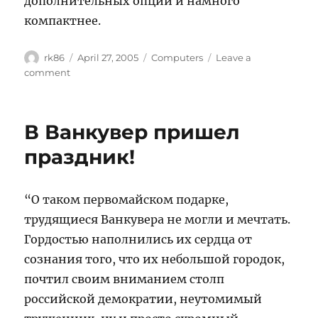
дополнительных опций и намного
компактнее.
Author
Posted
Categories
rk86
April 27, 2005
Computers
Leave a
on
on
comment
Наглядная
рекурсия
В Ванкувер пришел
праздник!
“О таком первомайском подарке,
трудящиеся Ванкувера не могли и мечтать.
Гордостью наполнились их сердца от
сознания того, что их небольшой городок,
почтил своим вниманием столп
российской демократии, неутомимый