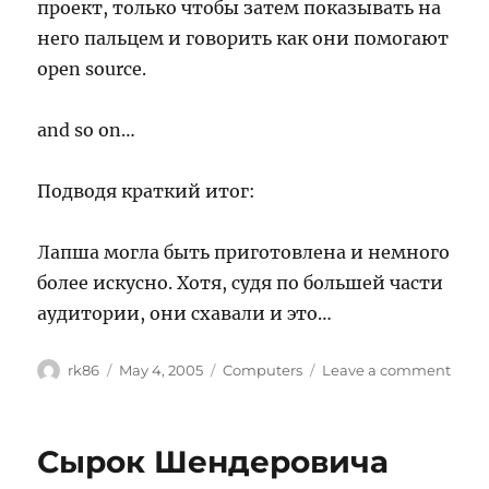
проект, только чтобы затем показывать на
него пальцем и говорить как они помогают
open source.
and so on…
Подводя краткий итог:
Лапша могла быть приготовлена и немного
более искусно. Хотя, судя по большей части
аудитории, они схавали и это…
Author
Posted
Categories
on
rk86
May 4, 2005
Computers
Leave a comment
on
Micro
prop
event
Сырок Шендеровича
част
2,