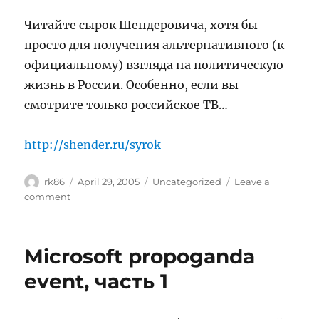
закл
Читайте сырок Шендеровича, хотя бы
просто для получения альтернативного (к
официальному) взгляда на политическую
жизнь в России. Особенно, если вы
смотрите только российское ТВ…
http://shender.ru/syrok
Author
Posted
Categories
rk86
April 29, 2005
Uncategorized
Leave a
on
on
comment
Сырок
Шендеровича
Microsoft propoganda
event, часть 1