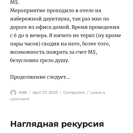
M$.
Мероприятие проходило в отеле на
набережной даунтауна, так раз мне по
дороге из офиса домой. Время проведения
с 6 до 9 вечера. Я ничего не терял (ну кроме
пары часов) сходив на него, более того,
возможность пожрать за счет M$,
безусловно грело душу.
Продолжение следует…
Author
Posted
Categories
rk86
April 27, 2005
Computers
Leave a
on
on
comment
Microsoft
propoganda
event,
Наглядная рекурсия
часть
1