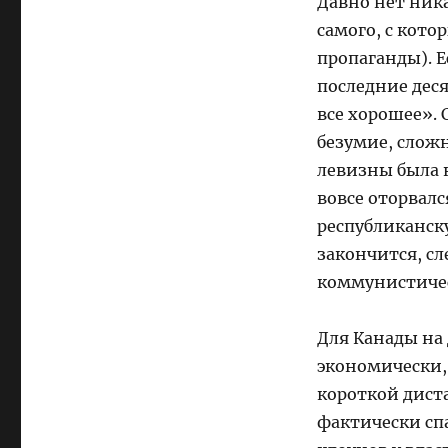
Давно нет ника
самого, с кото
пропаганды). Е
последние деся
все хорошее». 
безумие, слож
левизны была н
вовсе оторвал
республиканску
закончится, с
коммунистиче
Для Канады на
экономически,
короткой дист
фактически сп