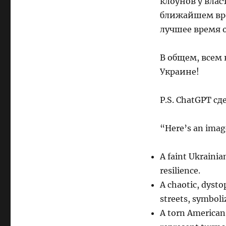
клоунов у влас
ближайшем врем
лучшее время 
В общем, всем 
Украине!
P.S. ChatGPT с
“Here’s an image
A faint Ukrainia
resilience.
A chaotic, dysto
streets, symboliz
A torn American 