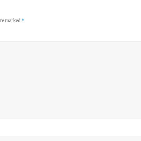
 are marked
*