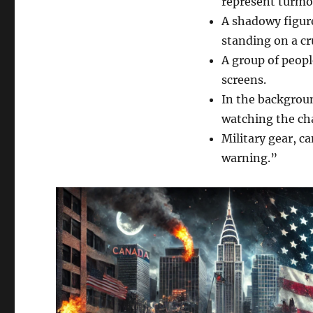
represent turmoi
A shadowy figure
standing on a cr
A group of peopl
screens.
In the backgrou
watching the ch
Military gear, ca
warning.”