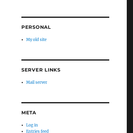
PERSONAL
My old site
SERVER LINKS
Mail server
META
Log in
Entries feed