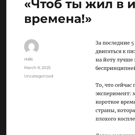
«Чтоб ты жил в 
времена!»
За последние 
двигаться к пи
Author
rk86
на йоту лучше 
Posted
March 9, 2025
беспринципне
on
Categories
Uncategorized
То, что сейчас
эксперимент: 
короткое время
страны, котора
плохого коспл