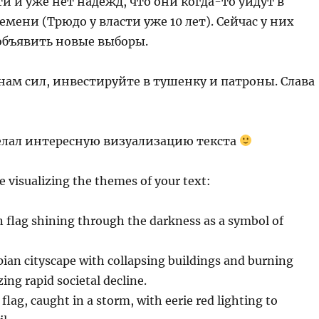
ти и уже нет надежд, что они когда-то уйдут в
ени (Трюдо у власти уже 10 лет). Сейчас у них
объявить новые выборы.
нам сил, инвестируйте в тушенку и патроны. Слава
делал интересную визуализацию текста
 visualizing the themes of your text:
n flag shining through the darkness as a symbol of
pian cityscape with collapsing buildings and burning
ing rapid societal decline.
flag, caught in a storm, with eerie red lighting to