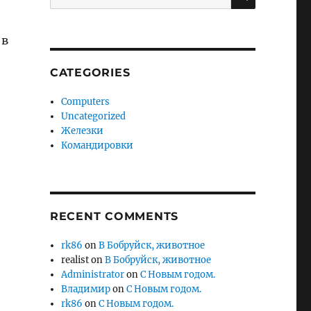
for:
 в
CATEGORIES
Computers
Uncategorized
Железки
Командировки
RECENT COMMENTS
rk86
on
В Бобруйск, животное
realist
on
В Бобруйск, животное
Administrator
on
С Новым годом.
Владимир
on
С Новым годом.
rk86
on
С Новым годом.