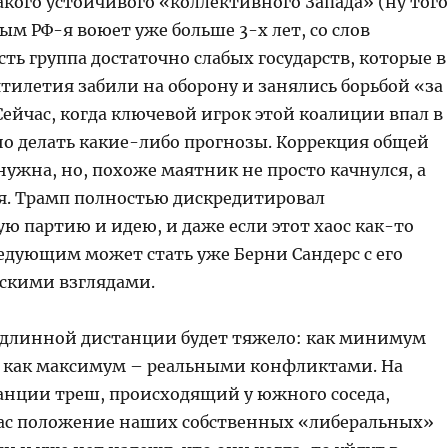
кого устойчивого «коллективного Запада» (ну того
рым РФ-я воюет уже больше 3-х лет, со слов
сть группа достаточно слабых государств, которые в
тилетия забили на оборону и занялись борьбой «за
Сейчас, когда ключевой игрок этой коалиции впал в
но делать какие-либо прогнозы. Коррекция общей
ужна, но, похоже маятник не просто качнулся, а
ся. Трамп полностью дискредитировал
ю партию и идею, и даже если этот хаос как-то
ледующим может стать уже Берни Сандерс с его
скими взглядами.
 длинной дистанции будет тяжело: как минимум
 как максимум – реальными конфликтами. На
анции треш, происходящий у южного соседа,
ас положение наших собственных «либеральных»