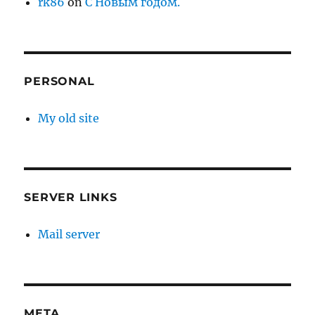
rk86
on
С Новым годом.
PERSONAL
My old site
SERVER LINKS
Mail server
META