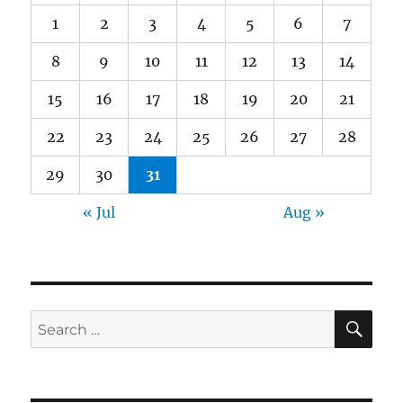
1
2
3
4
5
6
7
8
9
10
11
12
13
14
15
16
17
18
19
20
21
22
23
24
25
26
27
28
29
30
31
« Jul
Aug »
SE
Search
for: