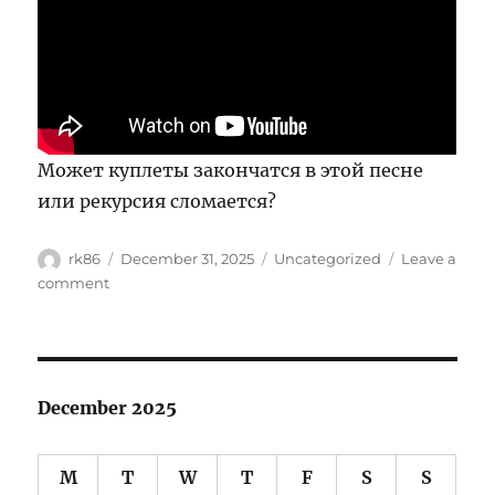
Может куплеты закончатся в этой песне
или рекурсия сломается?
Author
Posted
Categories
rk86
December 31, 2025
Uncategorized
Leave a
on
on
comment
С
Новым
Годом!
December 2025
M
T
W
T
F
S
S