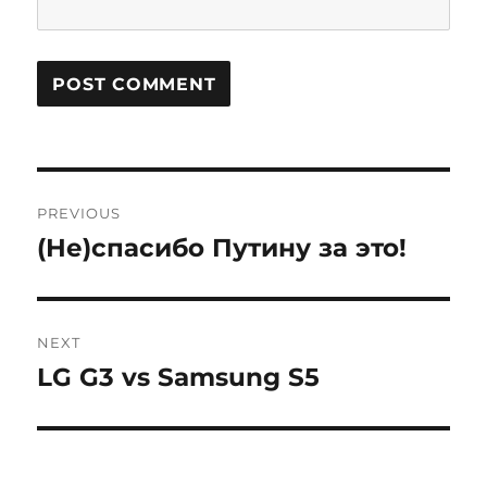
Post
PREVIOUS
navigation
(Не)спасибо Путину за это!
Previous
post:
NEXT
LG G3 vs Samsung S5
Next
post: