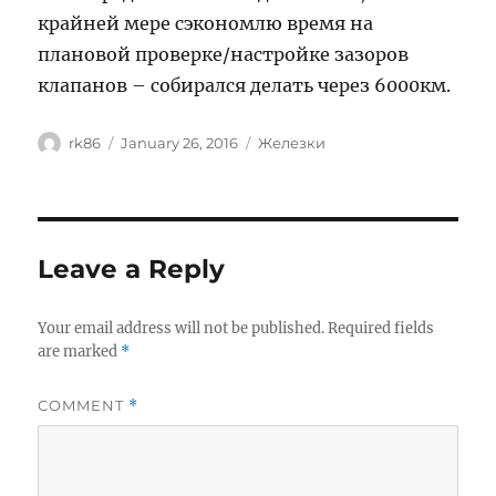
крайней мере сэкономлю время на
плановой проверке/настройке зазоров
клапанов – собирался делать через 6000км.
Author
Posted
Categories
rk86
January 26, 2016
Железки
on
Leave a Reply
Your email address will not be published.
Required fields
are marked
*
COMMENT
*