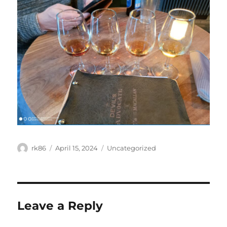
Author
Posted
Categories
rk86
April 15, 2024
Uncategorized
on
Leave a Reply