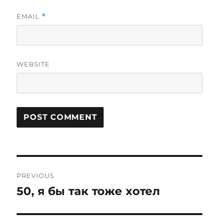
EMAIL
*
WEBSITE
Post
PREVIOUS
navigation
50, я бы так тоже хотел
Previous
post: