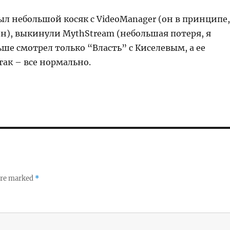
ыл небольшой косяк с VideoManager (он в принципе,
н), выкинули MythStream (небольшая потеря, я
ьше смотрел только “Власть” с Киселевым, а ее
 так – все нормально.
 are marked
*