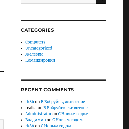
for:
CATEGORIES
Computers
Uncategorized
Железки
Командировки
RECENT COMMENTS
rk86
on
В Бобруйск, животное
realist
on
В Бобруйск, животное
Administrator
on
С Новым годом.
Владимир
on
С Новым годом.
rk86
on
С Новым годом.