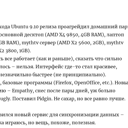
хода Ubuntu 9.10 релиза проагрейдил домашний пар
основной десктоп (AMD X4 9850, 4GB RAM), лаптоп
4GB RAM), mythtv сервер (AMD X2 5600, 2GB), mythtv
2 3800, 1GB).
ь все работает (как и раньше), сказать что сильно
ось – нельзя. Интерфейс где-то стал красивее,
 незначильно быстрее (не принципиально).
 базовые программы (Firefox, OpenOffice, etc.). Нов
ю – Empathy, снес после пары дней, уж больно
gly. Поставил Pidgin. Не сахар, но все равно лучше.
явился новый сервис для синхронизации данных –
ка играюсь, но вещь, похоже, полезная.