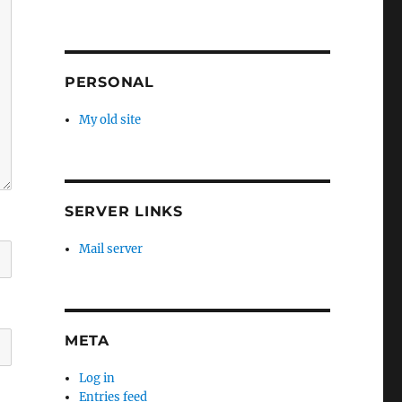
PERSONAL
My old site
SERVER LINKS
Mail server
META
Log in
Entries feed