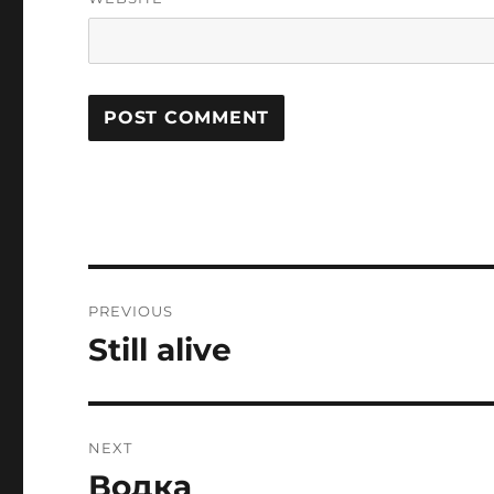
Post
PREVIOUS
navigation
Still alive
Previous
post:
NEXT
Водка
Next