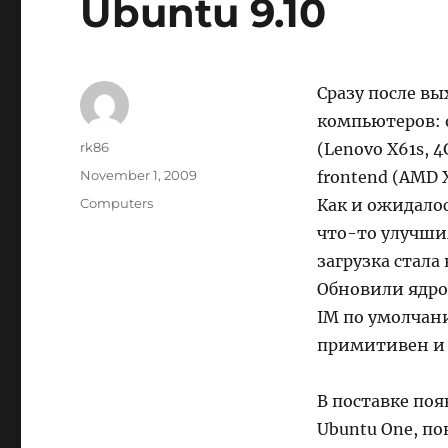
Ubuntu 9.10
Сразу после вы
компьютеров: 
Author
rk86
(Lenovo X61s, 
Posted
November 1, 2009
frontend (AMD X
on
Categories
Computers
Как и ожидалос
что-то улучшил
загрузка стала
Обновили ядро,
IM по умолчани
примитивен и u
В поставке по
Ubuntu One, по