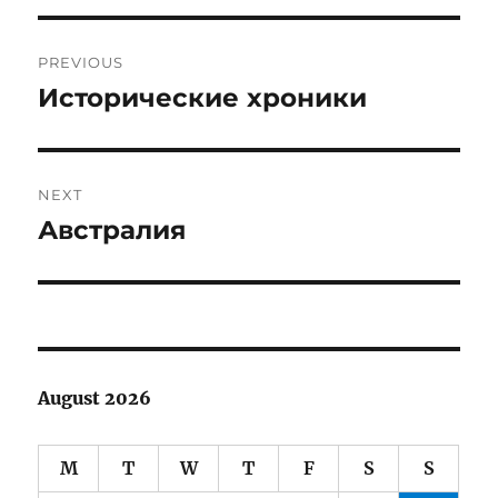
Post
PREVIOUS
navigation
Исторические хроники
Previous
post:
NEXT
Австралия
Next
post:
August 2026
M
T
W
T
F
S
S