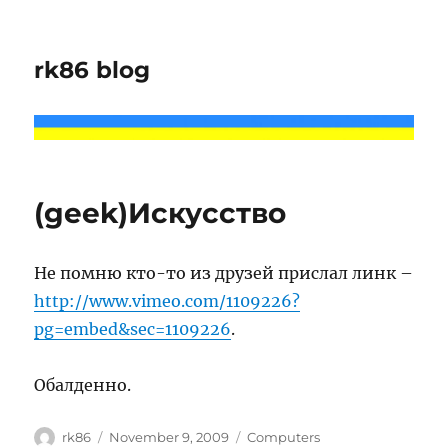
rk86 blog
(geek)Искусство
Не помню кто-то из друзей прислал линк –
http://www.vimeo.com/1109226?
pg=embed&sec=1109226
.
Обалденно.
Author
Posted
Categories
rk86
November 9, 2009
Computers