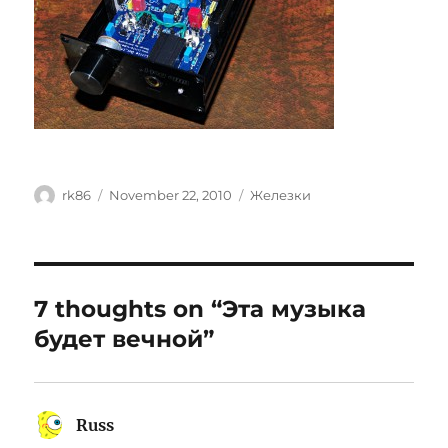
Author
Posted
Categories
rk86
November 22, 2010
Железки
on
7 thoughts on “Эта музыка
будет вечной”
Russ
says: