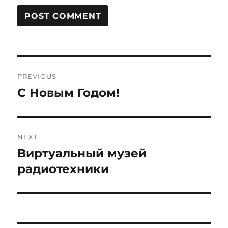
Post
PREVIOUS
navigation
С Новым Годом!
Previous
post:
NEXT
Виртуальный музей
Next
post:
радиотехники